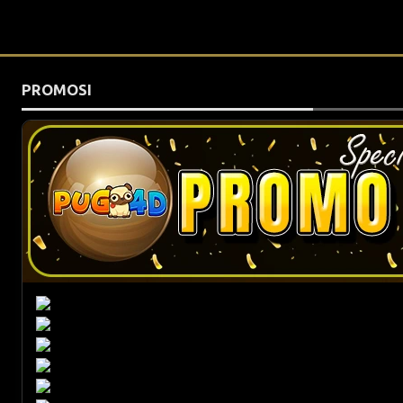
PROMOSI
BONUS DEPOSI
JAMINAN WD