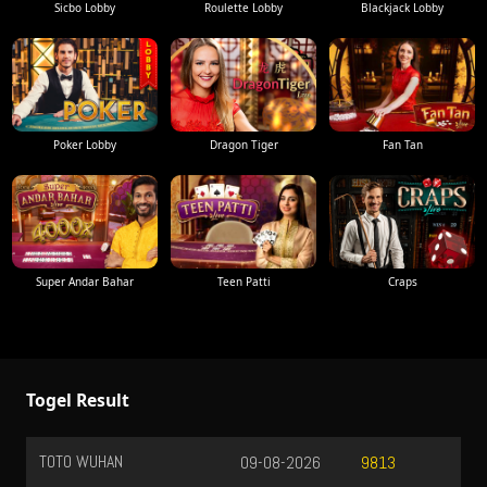
Sicbo Lobby
Roulette Lobby
Blackjack Lobby
Poker Lobby
Dragon Tiger
Fan Tan
Super Andar Bahar
Teen Patti
Craps
Togel Result
TOTO WUHAN
09-08-2026
9813