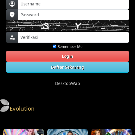
Remember Me
Login
Daftar Sekarang
Desktop
Wap
Evolution