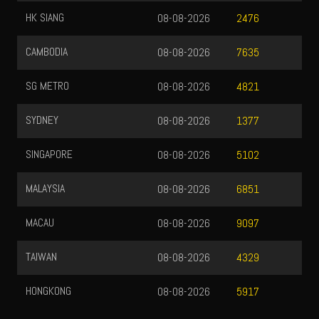
HK SIANG
08-08-2026
2476
CAMBODIA
08-08-2026
7635
SG METRO
08-08-2026
4821
SYDNEY
08-08-2026
1377
SINGAPORE
08-08-2026
5102
MALAYSIA
08-08-2026
6851
MACAU
08-08-2026
9097
TAIWAN
08-08-2026
4329
HONGKONG
08-08-2026
5917