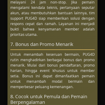
melayani 24 jam non-stop. Jika pemain
mengalami kendala teknis, pertanyaan seputar
akun, atau membutuhkan bantuan lainnya, tim
support PUG4D siap memberikan solusi dengan
respons cepat dan ramah. Layanan ini menjadi
bukti bahwa kenyamanan member adalah
prioritas utama.
7. Bonus dan Promo Menarik
Untuk menambah keseruan bermain, PUG4D
rutin menghadirkan berbagai bonus dan promo
menarik. Mulai dari bonus pendaftaran, promo
harian, hingga event khusus untuk member
setia. Bonus ini dapat dimanfaatkan pemain
untuk menambah modal bermain dan
memperbesar peluang kemenangan.
8. Cocok untuk Pemula dan Pemain
Berpengalaman