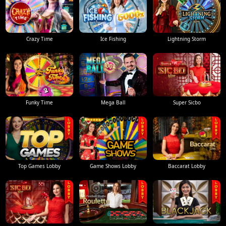
Crazy Time
Ice Fishing
Lightning Storm
Funky Time
Mega Ball
Super Sicbo
Top Games Lobby
Game Shows Lobby
Baccarat Lobby