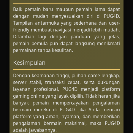
Baik pemain baru maupun pemain lama dapat
dengan mudah menyesuaikan diri di PUG4D.
Tampilan antarmuka yang sederhana dan user-
friendly membuat navigasi menjadi lebih mudah.
Ditambah lagi dengan panduan yang jelas,
pemain pemula pun dapat langsung menikmati
permainan tanpa kesulitan.
Kesimpulan
Dengan keamanan tinggi, pilihan game lengkap,
server stabil, transaksi cepat, serta dukungan
layanan profesional, PUG4D menjadi platform
gaming online yang layak dipilih. Tidak heran jika
banyak pemain mempercayakan pengalaman
bermain mereka di PUG4D. Jika Anda mencari
platform yang aman, nyaman, dan memberikan
pengalaman bermain maksimal, maka PUG4D
adalah jawabannya.