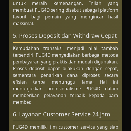
untuk meraih kemenangan. Inilah yang
membuat PUG4D sering disebut sebagai platform
favorit bagi pemain yang mengincar hasil
maksimal.
5. Proses Deposit dan Withdraw Cepat
Kemudahan transaksi menjadi nilai tambah
tersendiri. PUG4D menyediakan berbagai metode
pembayaran yang praktis dan mudah digunakan.
Proses deposit dapat dilakukan dengan cepat,
sementara penarikan dana diproses secara
efisien tanpa menunggu lama. Hal ini
menunjukkan profesionalisme PUG4D dalam
memberikan pelayanan terbaik kepada para
member.
6. Layanan Customer Service 24 Jam
PUG4D memiliki tim customer service yang siap