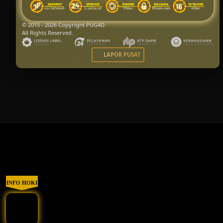
© 2015 - 2026 Copyright PUG4D.
All Rights Reserved.
LAPOR PUSAT
INFO HOKI