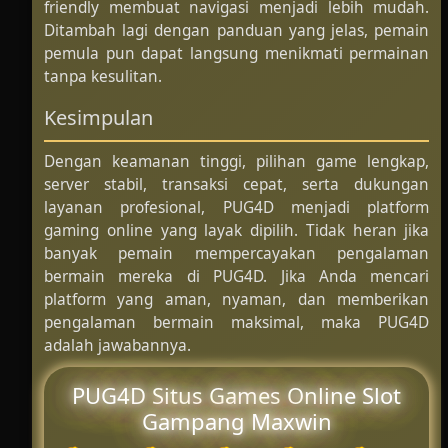
friendly membuat navigasi menjadi lebih mudah.
Ditambah lagi dengan panduan yang jelas, pemain
pemula pun dapat langsung menikmati permainan
tanpa kesulitan.
Kesimpulan
Dengan keamanan tinggi, pilihan game lengkap,
server stabil, transaksi cepat, serta dukungan
layanan profesional, PUG4D menjadi platform
gaming online yang layak dipilih. Tidak heran jika
banyak pemain mempercayakan pengalaman
bermain mereka di PUG4D. Jika Anda mencari
platform yang aman, nyaman, dan memberikan
pengalaman bermain maksimal, maka PUG4D
adalah jawabannya.
PUG4D Situs Games Online Slot
Gampang Maxwin