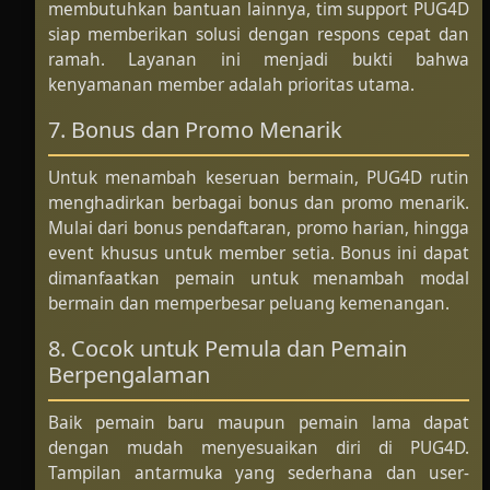
membutuhkan bantuan lainnya, tim support PUG4D
siap memberikan solusi dengan respons cepat dan
ramah. Layanan ini menjadi bukti bahwa
kenyamanan member adalah prioritas utama.
7. Bonus dan Promo Menarik
Untuk menambah keseruan bermain, PUG4D rutin
menghadirkan berbagai bonus dan promo menarik.
Mulai dari bonus pendaftaran, promo harian, hingga
event khusus untuk member setia. Bonus ini dapat
dimanfaatkan pemain untuk menambah modal
bermain dan memperbesar peluang kemenangan.
8. Cocok untuk Pemula dan Pemain
Berpengalaman
Baik pemain baru maupun pemain lama dapat
dengan mudah menyesuaikan diri di PUG4D.
Tampilan antarmuka yang sederhana dan user-