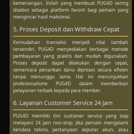
kemenangan. Inilah yang membuat PUG4D sering
disebut sebagai platform favorit bagi pemain yang
mengincar hasil maksimal.
5. Proses Deposit dan Withdraw Cepat
Kemudahan transaksi menjadi nilai tambah
tersendiri. PUG4D menyediakan berbagai metode
pembayaran yang praktis dan mudah digunakan.
Proses deposit dapat dilakukan dengan cepat,
sementara penarikan dana diproses secara efisien
tanpa menunggu lama. Hal ini menunjukkan
profesionalisme PUG4D dalam memberikan
pelayanan terbaik kepada para member.
6. Layanan Customer Service 24 Jam
PUG4D memiliki tim customer service yang siap
melayani 24 jam non-stop. Jika pemain mengalami
kendala teknis, pertanyaan seputar akun, atau