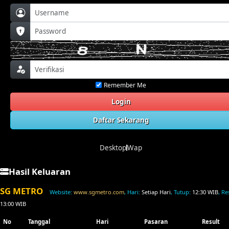
Remember Me
Login
Daftar Sekarang
Desktop
Wap
Hasil Keluaran
SG METRO
Website:
www.sgmetro.com
, Hari:
Setiap Hari
, Tutup:
12:30 WIB
, Re
13:00 WIB
No
Tanggal
Hari
Pasaran
Result