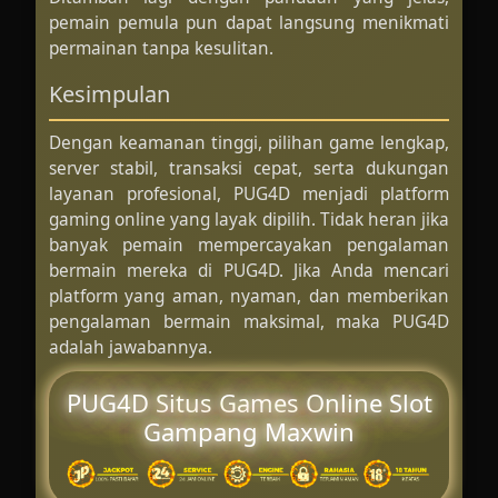
pemain pemula pun dapat langsung menikmati
permainan tanpa kesulitan.
Kesimpulan
Dengan keamanan tinggi, pilihan game lengkap,
server stabil, transaksi cepat, serta dukungan
layanan profesional, PUG4D menjadi platform
gaming online yang layak dipilih. Tidak heran jika
banyak pemain mempercayakan pengalaman
bermain mereka di PUG4D. Jika Anda mencari
platform yang aman, nyaman, dan memberikan
pengalaman bermain maksimal, maka PUG4D
adalah jawabannya.
PUG4D Situs Games Online Slot
Gampang Maxwin