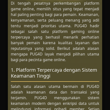
Di tengah pesatnya perkembangan platform
game online, memilih situs yang tepat menjadi
hal paling penting bagi para pemain. Keamanan,
kenyamanan, serta peluang menang yang adil
tentu menjadi prioritas utama. PUG4D hadir
sebagai salah satu platform gaming online
terpercaya yang berhasil menarik perhatian
banyak pemain karena kualitas layanan dan
reputasinya yang solid. Berikut adalah alasan
mengapa PUG4D layak menjadi pilihan utama
bagi para pecinta game online.
1. Platform Terpercaya dengan Sistem
Keamanan Tinggi
Salah satu alasan utama bermain di PUG4D
adalah keamanan data dan transaksi yang
terjamin. PUG4D menggunakan sistem
keamanan modern dengan enkripsi data untuk
melindungi informasi pribadi member. Setiap