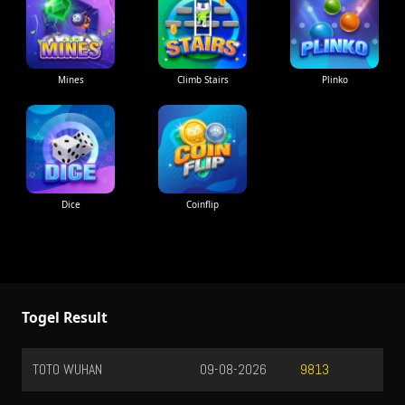
Mines
Climb Stairs
Plinko
Dice
Coinflip
Togel Result
TOTO WUHAN
09-08-2026
9813