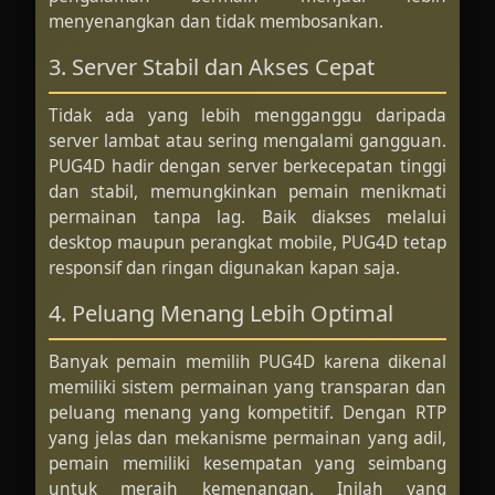
menyenangkan dan tidak membosankan.
3. Server Stabil dan Akses Cepat
Tidak ada yang lebih mengganggu daripada
server lambat atau sering mengalami gangguan.
PUG4D hadir dengan server berkecepatan tinggi
dan stabil, memungkinkan pemain menikmati
permainan tanpa lag. Baik diakses melalui
desktop maupun perangkat mobile, PUG4D tetap
responsif dan ringan digunakan kapan saja.
4. Peluang Menang Lebih Optimal
Banyak pemain memilih PUG4D karena dikenal
memiliki sistem permainan yang transparan dan
peluang menang yang kompetitif. Dengan RTP
yang jelas dan mekanisme permainan yang adil,
pemain memiliki kesempatan yang seimbang
untuk meraih kemenangan. Inilah yang