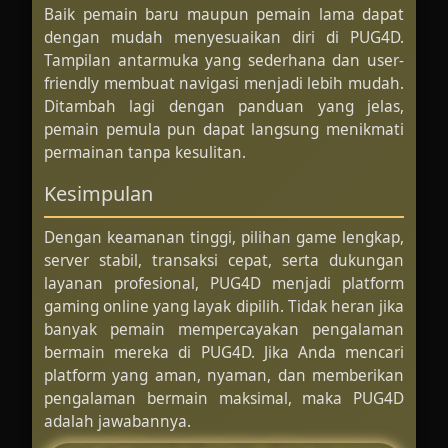
Baik pemain baru maupun pemain lama dapat
dengan mudah menyesuaikan diri di PUG4D.
Tampilan antarmuka yang sederhana dan user-
friendly membuat navigasi menjadi lebih mudah.
Ditambah lagi dengan panduan yang jelas,
pemain pemula pun dapat langsung menikmati
permainan tanpa kesulitan.
Kesimpulan
Dengan keamanan tinggi, pilihan game lengkap,
server stabil, transaksi cepat, serta dukungan
layanan profesional, PUG4D menjadi platform
gaming online yang layak dipilih. Tidak heran jika
banyak pemain mempercayakan pengalaman
bermain mereka di PUG4D. Jika Anda mencari
platform yang aman, nyaman, dan memberikan
pengalaman bermain maksimal, maka PUG4D
adalah jawabannya.