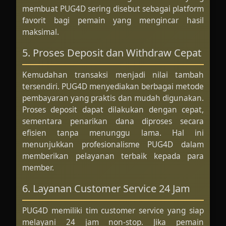
membuat PUG4D sering disebut sebagai platform
favorit bagi pemain yang mengincar hasil
maksimal.
5. Proses Deposit dan Withdraw Cepat
Kemudahan transaksi menjadi nilai tambah
tersendiri. PUG4D menyediakan berbagai metode
pembayaran yang praktis dan mudah digunakan.
Proses deposit dapat dilakukan dengan cepat,
sementara penarikan dana diproses secara
efisien tanpa menunggu lama. Hal ini
menunjukkan profesionalisme PUG4D dalam
memberikan pelayanan terbaik kepada para
member.
6. Layanan Customer Service 24 Jam
PUG4D memiliki tim customer service yang siap
melayani 24 jam non-stop. Jika pemain