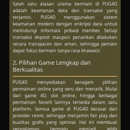
Salah satu alasan utama bermain di PUG4D
adalah keamanan data dan transaksi yang
terjamin. PUG4D menggunakan sistem
keamanan modern dengan enkripsi data untuk
melindungi informasi pribadi member. Setiap
transaksi deposit maupun penarikan dilakukan
secara transparan dan aman, sehingga pemain
dapat fokus bermain tanpa rasa khawatir.
2. Pilihan Game Lengkap dan
Berkualitas
PUG4D menyediakan beragam pilihan
permainan online yang seru dan menarik. Mulai
dari game 4D, slot online, hingga berbagai
permainan favorit lainnya tersedia dalam satu
platform. Semua game di PUG4D berasal dari
provider resmi, sehingga menjamin fair play dan
kualitas grafis yang optimal. Hal ini membuat
pengalaman bermain menjadi lebih