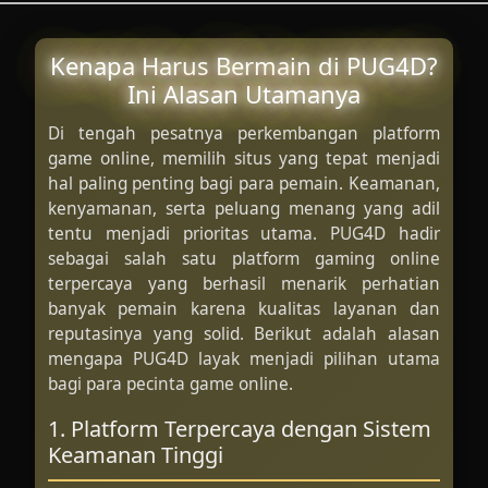
Kenapa Harus Bermain di PUG4D?
Ini Alasan Utamanya
Di tengah pesatnya perkembangan platform
game online, memilih situs yang tepat menjadi
hal paling penting bagi para pemain. Keamanan,
kenyamanan, serta peluang menang yang adil
tentu menjadi prioritas utama. PUG4D hadir
sebagai salah satu platform gaming online
terpercaya yang berhasil menarik perhatian
banyak pemain karena kualitas layanan dan
reputasinya yang solid. Berikut adalah alasan
mengapa PUG4D layak menjadi pilihan utama
bagi para pecinta game online.
1. Platform Terpercaya dengan Sistem
Keamanan Tinggi