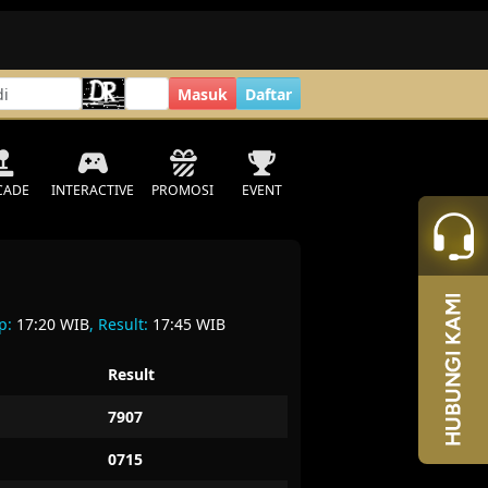
di PUG$D : Member Aktif Klaim promo hadiah sampai jutaan Rupiah Tanpa Syarat TO
Masuk
Daftar
CADE
INTERACTIVE
PROMOSI
EVENT
up:
17:20 WIB
, Result:
17:45 WIB
Result
7907
0715