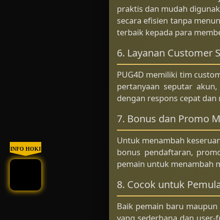
praktis dan mudah digunak
secara efisien tanpa menu
terbaik kepada para membe
6. Layanan Customer S
PUG4D memiliki tim custome
pertanyaan seputar akun
dengan respons cepat dan 
7. Bonus dan Promo M
Untuk menambah keseruan 
INFO HOKI
bonus pendaftaran, promo
pemain untuk menambah m
8. Cocok untuk Pemul
Baik pemain baru maupun 
yang sederhana dan user-f