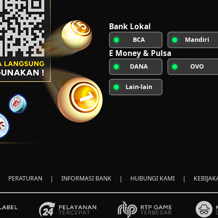
Bank Lokal
BCA
Mandiri
E Money & Pulsa
DANA
OVO
Lain-lain
PERATURAN
INFORMASI BANK
HUBUNGI KAMI
KEBIJAK
|
|
|
|