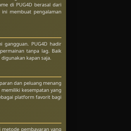
game di PUG4D berasal dari
Hal ini membuat pengalaman
mi gangguan. PUG4D hadir
permainan tanpa lag. Baik
 digunakan kapan saja.
sparan dan peluang menang
n memiliki kesempatan yang
agai platform favorit bagi
ai metode pembayaran yang