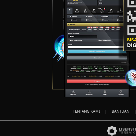
TENTANG KAMI
BANTUAN
|