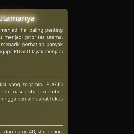
 Utamanya
menjadi hal paling penting
 menjadi prioritas utama.
 menarik perhatian banyak
mengapa PUG4D layak menjadi
ksi yang terjamin. PUG4D
nformasi pribadi member.
ehingga pemain dapat fokus
dari game 4D, slot online,