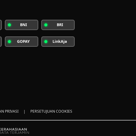
BNI
BRI
GOPAY
LinkAja
AN PRIVASI
PERSETUJUAN COOKIES
|