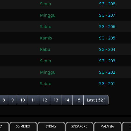
Senin
SG - 208
Minggu
SG - 207
Sabtu
SG - 206
Kamis
SG - 205
Rabu
SG - 204
Senin
SG - 203
Minggu
SG - 202
Sabtu
SG - 201
8
9
10
11
12
13
14
15
Last ( 52 )
IA
SG METRO
SYDNEY
SINGAPORE
MALAYSIA