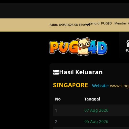
Selamat Datang di PUG$D : Member Aktif Klaim
Sabtu 8/08/2026 08:15:06
H
Hasil Keluaran
SINGAPORE
Website:
www.sing
No
Tanggal
1
07 Aug 2026
2
05 Aug 2026