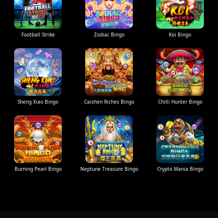
Football Strike
Zodiac Bingo
Koi Bingo
Sheng Xiao Bingo
Caishen Riches Bingo
Chilli Hunter Bingo
Burning Pearl Bingo
Neptune Treasure Bingo
Crypto Mania Bingo