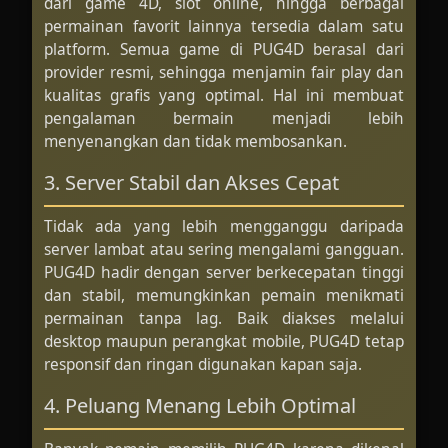
dari game 4D, slot online, hingga berbagai
permainan favorit lainnya tersedia dalam satu
platform. Semua game di PUG4D berasal dari
provider resmi, sehingga menjamin fair play dan
kualitas grafis yang optimal. Hal ini membuat
pengalaman bermain menjadi lebih
menyenangkan dan tidak membosankan.
3. Server Stabil dan Akses Cepat
Tidak ada yang lebih mengganggu daripada
server lambat atau sering mengalami gangguan.
PUG4D hadir dengan server berkecepatan tinggi
dan stabil, memungkinkan pemain menikmati
permainan tanpa lag. Baik diakses melalui
desktop maupun perangkat mobile, PUG4D tetap
responsif dan ringan digunakan kapan saja.
4. Peluang Menang Lebih Optimal