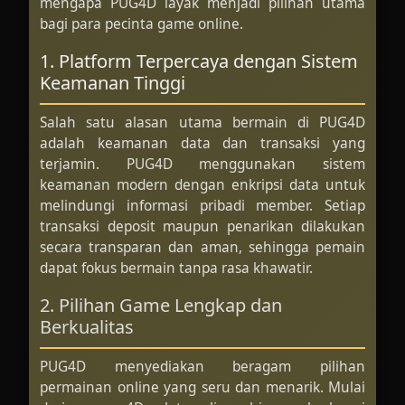
mengapa PUG4D layak menjadi pilihan utama
bagi para pecinta game online.
1. Platform Terpercaya dengan Sistem
Keamanan Tinggi
Salah satu alasan utama bermain di PUG4D
adalah keamanan data dan transaksi yang
terjamin. PUG4D menggunakan sistem
keamanan modern dengan enkripsi data untuk
melindungi informasi pribadi member. Setiap
transaksi deposit maupun penarikan dilakukan
secara transparan dan aman, sehingga pemain
dapat fokus bermain tanpa rasa khawatir.
2. Pilihan Game Lengkap dan
Berkualitas
PUG4D menyediakan beragam pilihan
permainan online yang seru dan menarik. Mulai