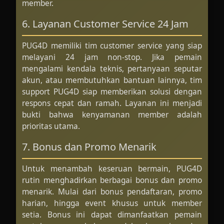
member.
6. Layanan Customer Service 24 Jam
PUG4D memiliki tim customer service yang siap
melayani 24 jam non-stop. Jika pemain
mengalami kendala teknis, pertanyaan seputar
akun, atau membutuhkan bantuan lainnya, tim
support PUG4D siap memberikan solusi dengan
respons cepat dan ramah. Layanan ini menjadi
bukti bahwa kenyamanan member adalah
prioritas utama.
7. Bonus dan Promo Menarik
Untuk menambah keseruan bermain, PUG4D
rutin menghadirkan berbagai bonus dan promo
menarik. Mulai dari bonus pendaftaran, promo
harian, hingga event khusus untuk member
setia. Bonus ini dapat dimanfaatkan pemain