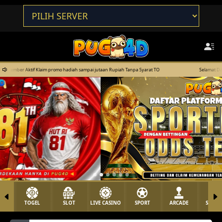
laim promo hadiah sampai jutaan Rupiah Tanpa Syarat TO
Selamat Datang di PUG$D : M
TOGEL
SLOT
LIVE CASINO
SPORT
ARCADE
SABU