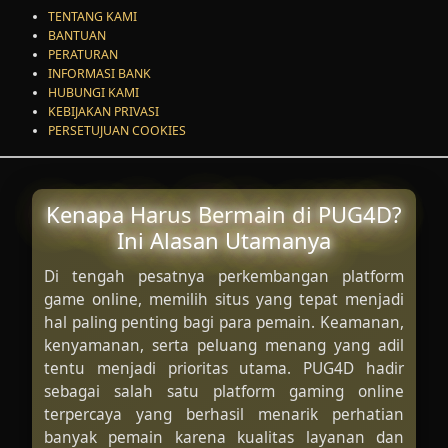
TENTANG KAMI
BANTUAN
PERATURAN
INFORMASI BANK
HUBUNGI KAMI
KEBIJAKAN PRIVASI
PERSETUJUAN COOKIES
Kenapa Harus Bermain di PUG4D?
Ini Alasan Utamanya
Di tengah pesatnya perkembangan platform
game online, memilih situs yang tepat menjadi
hal paling penting bagi para pemain. Keamanan,
kenyamanan, serta peluang menang yang adil
tentu menjadi prioritas utama. PUG4D hadir
sebagai salah satu platform gaming online
terpercaya yang berhasil menarik perhatian
banyak pemain karena kualitas layanan dan