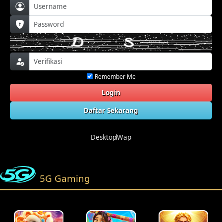
Remember Me
Login
Daftar Sekarang
Desktop
Wap
5G Gaming