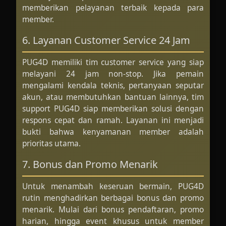
memberikan pelayanan terbaik kepada para
member.
6. Layanan Customer Service 24 Jam
PUG4D memiliki tim customer service yang siap
melayani 24 jam non-stop. Jika pemain
mengalami kendala teknis, pertanyaan seputar
akun, atau membutuhkan bantuan lainnya, tim
support PUG4D siap memberikan solusi dengan
respons cepat dan ramah. Layanan ini menjadi
bukti bahwa kenyamanan member adalah
prioritas utama.
7. Bonus dan Promo Menarik
Untuk menambah keseruan bermain, PUG4D
rutin menghadirkan berbagai bonus dan promo
menarik. Mulai dari bonus pendaftaran, promo
harian, hingga event khusus untuk member