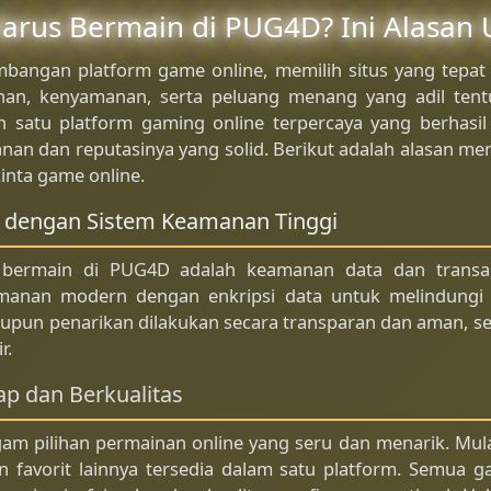
arus Bermain di PUG4D? Ini Alasan
bangan platform game online, memilih situs yang tepat 
an, kenyamanan, serta peluang menang yang adil tentu
h satu platform gaming online terpercaya yang berhasil
anan dan reputasinya yang solid. Berikut adalah alasan 
inta game online.
a dengan Sistem Keamanan Tinggi
 bermain di PUG4D adalah keamanan data dan transa
anan modern dengan enkripsi data untuk melindungi i
maupun penarikan dilakukan secara transparan dan aman, s
r.
ap dan Berkualitas
 pilihan permainan online yang seru dan menarik. Mulai 
 favorit lainnya tersedia dalam satu platform. Semua 