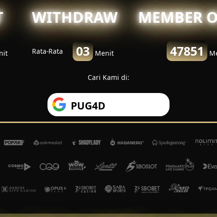
T
WITHDRAW
MEMBER O
03
47851
Rata-Rata
it
Menit
M
Cari Kami di:
PUG4D