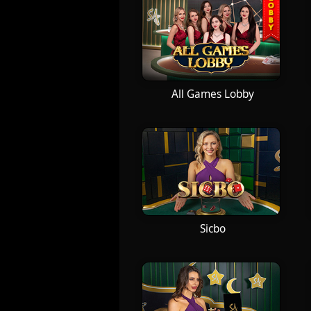
All Games Lobby
Sicbo