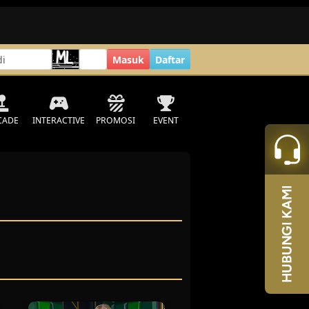
PUG$D : Member Aktif Klaim promo hadiah sampai jutaan Rupiah Tanpa Syarat TO
Masuk
Daftar
CADE
INTERACTIVE
PROMOSI
EVENT