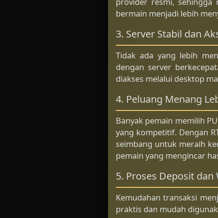
provider resmi, sehingga 
bermain menjadi lebih me
3. Server Stabil dan A
Tidak ada yang lebih me
dengan server berkecepat
diakses melalui desktop m
4. Peluang Menang Le
Banyak pemain memilih PU
yang kompetitif. Dengan R
seimbang untuk meraih kem
pemain yang mengincar has
5. Proses Deposit dan
Kemudahan transaksi menj
praktis dan mudah digunak