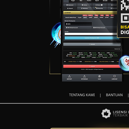
TENTANG KAMI
BANTUAN
|