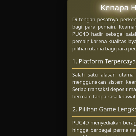
Kenapa H
Di tengah pesatnya perkem
bagi para pemain. Keaman
PUG4D hadir sebagai sala
pemain karena kualitas lay
pilihan utama bagi para pec
1. Platform Terpercay
Salah satu alasan utama
menggunakan sistem keam
Setiap transaksi deposit 
bermain tanpa rasa khawati
2. Pilihan Game Lengk
PUG4D menyediakan beragam
hingga berbagai permainan