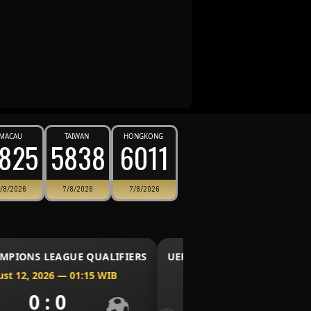
MACAU
TAIWAN
HONGKONG
825
5838
6011
/8/2026
7/8/2026
7/8/2026
OTBALL F24 ELITE CLUB FRIENDLY
August 8, 2026 — 03:45 WIB
0 : 1