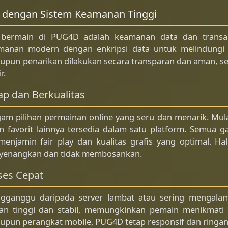
a dengan Sistem Keamanan Tinggi
 bermain di PUG4D adalah keamanan data dan transa
anan modern dengan enkripsi data untuk melindungi i
maupun penarikan dilakukan secara transparan dan aman, s
r.
ap dan Berkualitas
 pilihan permainan online yang seru dan menarik. Mulai 
 favorit lainnya tersedia dalam satu platform. Semua 
menjamin fair play dan kualitas grafis yang optimal. 
nyenangkan dan tidak membosankan.
kses Cepat
ngganggu daripada server lambat atau sering mengala
an tinggi dan stabil, memungkinkan pemain menikmati 
aupun perangkat mobile, PUG4D tetap responsif dan ringan