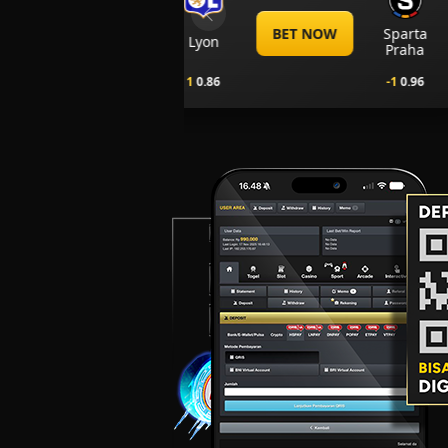
Previous
BET NOW
Union 
Bodo Glimt
Gill
0.75
0.82
-0.75