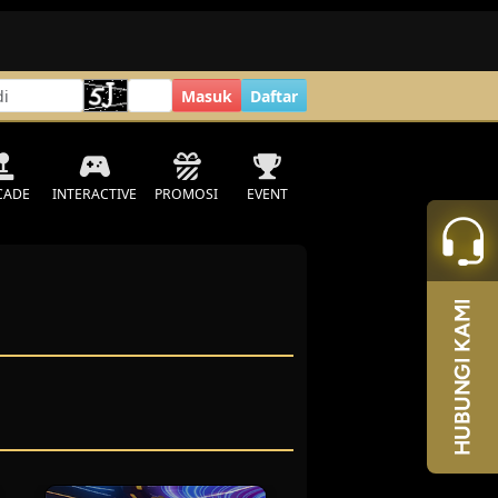
UG$D : Member Aktif Klaim promo hadiah sampai jutaan Rupiah Tanpa Syarat TO
Masuk
Daftar
CADE
INTERACTIVE
PROMOSI
EVENT