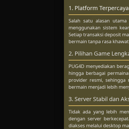
1. Platform Terpercay
Salah satu alasan utama
menggunakan sistem keam
Setiap transaksi deposit 
bermain tanpa rasa khawati
2. Pilihan Game Lengk
PUG4D menyediakan beragam
hingga berbagai permainan
provider resmi, sehingga 
bermain menjadi lebih me
3. Server Stabil dan A
Tidak ada yang lebih me
dengan server berkecepat
diakses melalui desktop m