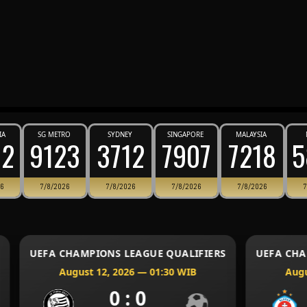
IA
SG METRO
SYDNEY
SINGAPORE
MALAYSIA
72
9123
3712
7907
7218
5
26
7/8/2026
7/8/2026
7/8/2026
7/8/2026
7
FIERS
E-FOOTBALL F24 INTERNATIONAL
E-FO
FRIENDLY
August 8, 2026 — 03:45 WIB