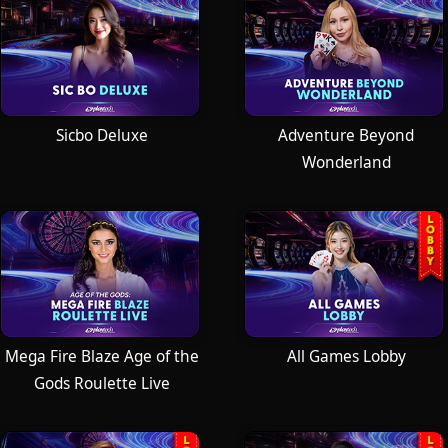
Sicbo Deluxe
Adventure Beyond
Wonderland
Mega Fire Blaze Age of the
All Games Lobby
Gods Roulette Live