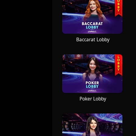
Baccarat Lobby
Poker Lobby