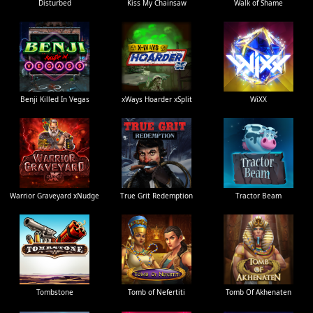
Disturbed
Kiss My Chainsaw
Walk of Shame
Benji Killed In Vegas
xWays Hoarder xSplit
WiXX
Warrior Graveyard xNudge
True Grit Redemption
Tractor Beam
Tombstone
Tomb of Nefertiti
Tomb Of Akhenaten