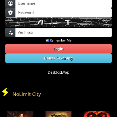
Remember Me
Login
Daftar Sekarang
Desktop
Wap
NoLimit City