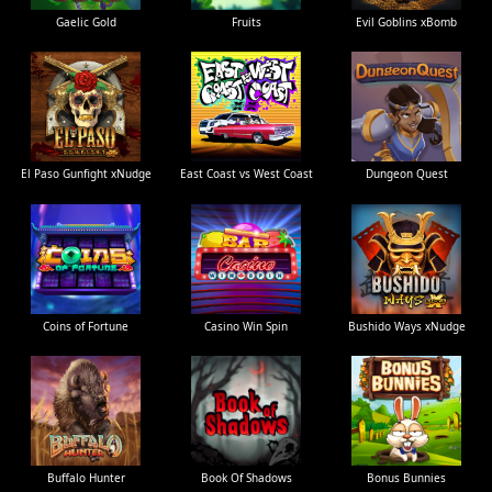
Gaelic Gold
Fruits
Evil Goblins xBomb
El Paso Gunfight xNudge
East Coast vs West Coast
Dungeon Quest
Coins of Fortune
Casino Win Spin
Bushido Ways xNudge
Buffalo Hunter
Book Of Shadows
Bonus Bunnies