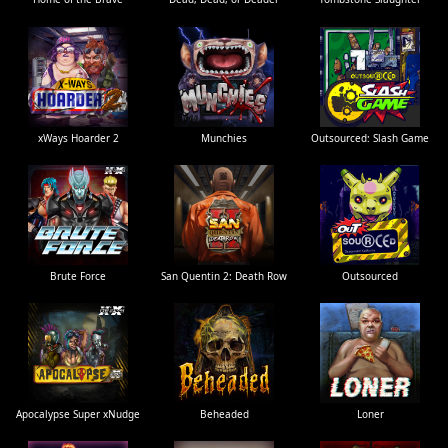
xWays Hoarder 2
Munchies
Outsourced: Slash Game
Brute Force
San Quentin 2: Death Row
Outsourced
Apocalypse Super xNudge
Beheaded
Loner