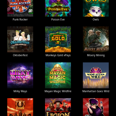
Punk Rocker
Poison Eve
Owls
Oktoberfest
Monkeys Gold xPays
Misery Mining
Milky Ways
Mayan Magic Wildfire
Manhattan Goes Wild