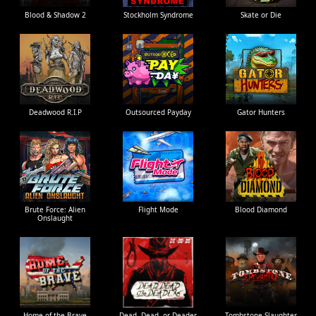
Blood & Shadow 2
Stockholm Syndrome
Skate or Die
Deadwood R.I.P
Outsourced Payday
Gator Hunters
Brute Force: Alien
Flight Mode
Blood Diamond
Onslaught
Home of the Brave
Dead, Dead, or Deader
Tombstone Slaughter