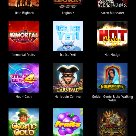
Little Bighorn
Legion X
Karen Maneater
Immortal Fruits
Ice Ice Yeti
Hot Nudge
Hot 4 Cash
Harlequin Carnival
Golden Genie & the Walking
Wilds