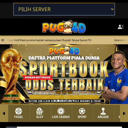
iah sampai jutaan Rupiah Tanpa Syarat TO
Selamat Datang di PUG$D : Member Aktif Kla
TOGEL
SLOT
LIVE CASINO
SPORT
ARCADE
SABU