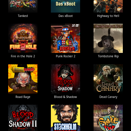
Tanked
Das xBoot
Highway to Hell
Fire in the Hole 2
Punk Rocker 2
Tombstone Rip
Road Rage
Blood & Shadow
Dead Canary