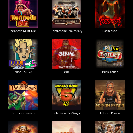
Kenneth Must Die
Tombstone: No Mercy
Possessed
Nine To Five
Serial
Punk Toilet
Pixies vs Pirates
Infectious 5 xWays
Folsom Prison