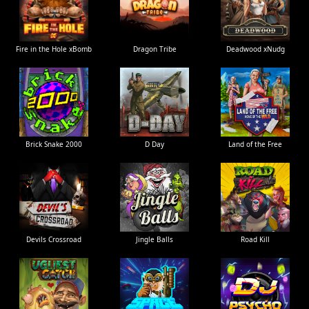
Fire in the Hole xBomb
Dragon Tribe
Deadwood xNudg
Brick Snake 2000
D Day
Land of the Free
Devils Crossroad
Jingle Balls
Road Kill