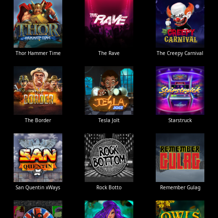
Thor Hammer Time
The Rave
The Creepy Carnival
The Border
Tesla Jolt
Starstruck
San Quentin xWays
Rock Botto
Remember Gulag