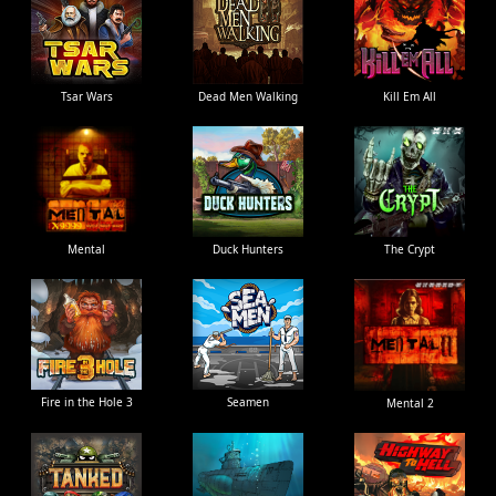
Tsar Wars
Dead Men Walking
Kill Em All
Mental
Duck Hunters
The Crypt
Fire in the Hole 3
Seamen
Mental 2