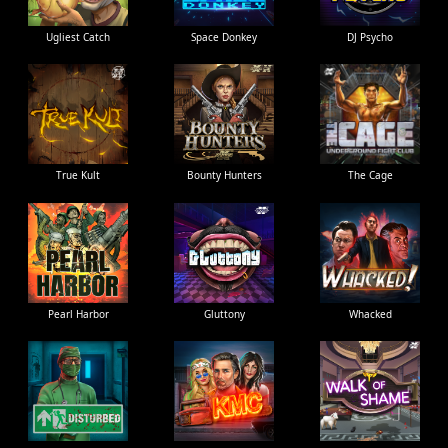
Ugliest Catch
Space Donkey
DJ Psycho
True Kult
Bounty Hunters
The Cage
Pearl Harbor
Gluttony
Whacked