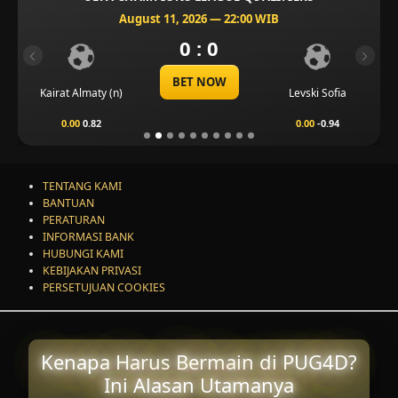
August 11, 2026 — 22:00 WIB
0 : 0
Previous
Next
BET NOW
Kairat Almaty (n)
Levski Sofia
0.00
0.82
0.00
-0.94
TENTANG KAMI
BANTUAN
PERATURAN
INFORMASI BANK
HUBUNGI KAMI
KEBIJAKAN PRIVASI
PERSETUJUAN COOKIES
Kenapa Harus Bermain di PUG4D?
Ini Alasan Utamanya