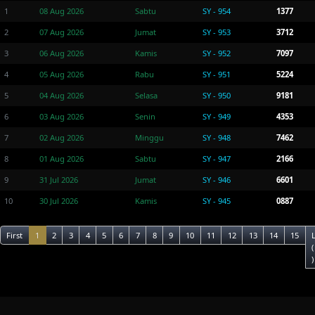
1
08 Aug 2026
Sabtu
SY - 954
1377
2
07 Aug 2026
Jumat
SY - 953
3712
3
06 Aug 2026
Kamis
SY - 952
7097
4
05 Aug 2026
Rabu
SY - 951
5224
5
04 Aug 2026
Selasa
SY - 950
9181
6
03 Aug 2026
Senin
SY - 949
4353
7
02 Aug 2026
Minggu
SY - 948
7462
8
01 Aug 2026
Sabtu
SY - 947
2166
9
31 Jul 2026
Jumat
SY - 946
6601
10
30 Jul 2026
Kamis
SY - 945
0887
First
1
2
3
4
5
6
7
8
9
10
11
12
13
14
15
(
)