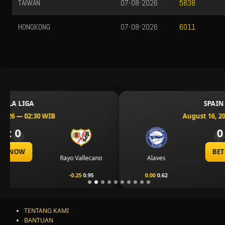
TAIWAN
07-08-2026
5838
HONGKONG
07-08-2026
6011
SPAIN LA LIGA
August 16, 2026 — 00:30 WIB
0 : 0
Previous
Nex
BET NOW
Alaves
Getafe
0.00
0.62
0.00
-0.72
TENTANG KAMI
BANTUAN