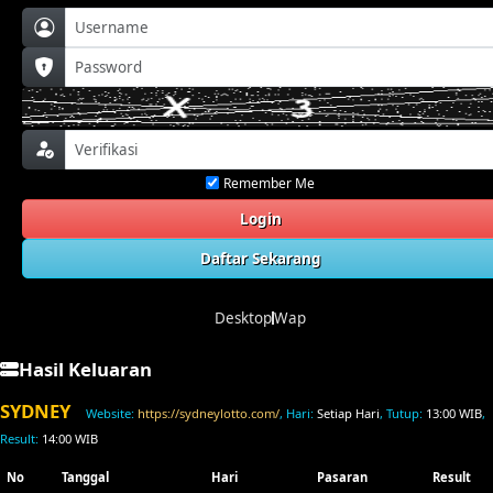
Remember Me
Login
Daftar Sekarang
Desktop
Wap
Hasil Keluaran
SYDNEY
Website:
https://sydneylotto.com/
, Hari:
Setiap Hari
, Tutup:
13:00 WIB
,
Result:
14:00 WIB
No
Tanggal
Hari
Pasaran
Result