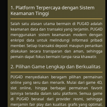
1. Platform Terpercaya dengan Sistem
Keamanan Tinggi
Salah satu alasan utama bermain di PUG4D adalah
keamanan data dan transaksi yang terjamin. PUG4D
menggunakan sistem keamanan modern dengan
enkripsi data untuk melindungi informasi pribadi
member. Setiap transaksi deposit maupun penarikan
dilakukan secara transparan dan aman, sehingga
pemain dapat fokus bermain tanpa rasa khawatir.
2. Pilihan Game Lengkap dan Berkualitas
PUG4D menyediakan beragam pilihan permainan
online yang seru dan menarik. Mulai dari game 4D,
slot online, hingga berbagai permainan favorit
lainnya tersedia dalam satu platform. Semua game
di PUG4D berasal dari provider resmi, sehingga
menjamin fair play dan kualitas grafis yang optimal.